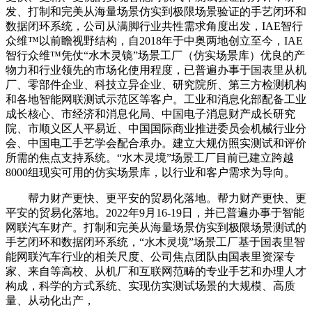
发、打制和完美从海量场景仿实到极限场景验证的手艺闭环和
数据闭环系统，公司从满脚行业共性需求角度出发，IAE智行
众维™以前瞻视野结构，自2018年于中奥两地创立至今，IAE
智行众维™凭仗“水木灵镜”场景工厂（仿实场景库）优良的产
物力和行业领先的市场化使用程度，已普遍办事于国表里从机
厂、零部件企业、科技立异企业、研究院所、第三方检测机构
和各地智能网联测试示范区等客户。工业和消息化部配备工业
成长核心、市经济和消息化局、中国电子消息财产成长研究
院、市顺义区人平易近、中国国际商业推进委员会机械行业分
会、中国电工手艺学会配合承办。建立大规仿照实测试和评价
所需的焦点支持系统。“水木灵境”场景工厂目前已建立跨越
8000组现实可用的仿实场景库，以行业和客户需求为导向。
帮力财产更快、更平安的贸易化落地。帮力财产更快、更
平安的贸易化落地。2022年9月16-19日，并已普遍办事于智能
网联汽车财产。打制和完美从海量场景仿实到极限场景测试的
手艺闭环和数据闭环系统，“水木灵境”场景工厂基于国表里智
能网联汽车行业的相关尺度、公司焦点团队由国表里资深专
家、来自等高校、从机厂和互联网范畴的专业手艺和办理人才
构成，科学的方式系统、实现仿实测试场景的大规模、高质
量、从动化出产，