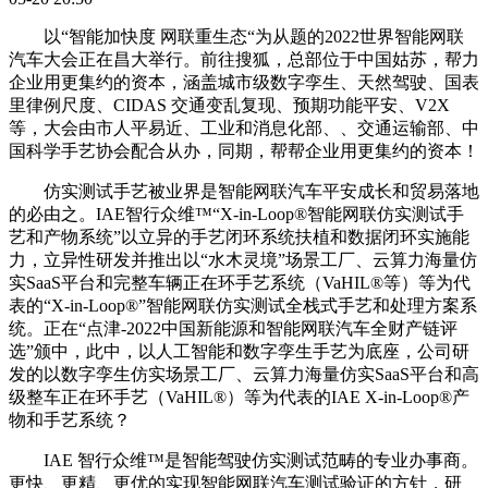
以“智能加快度 网联重生态“为从题的2022世界智能网联
汽车大会正在昌大举行。前往搜狐，总部位于中国姑苏，帮力
企业用更集约的资本，涵盖城市级数字孪生、天然驾驶、国表
里律例尺度、CIDAS 交通变乱复现、预期功能平安、V2X
等，大会由市人平易近、工业和消息化部、、交通运输部、中
国科学手艺协会配合从办，同期，帮帮企业用更集约的资本！
仿实测试手艺被业界是智能网联汽车平安成长和贸易落地
的必由之。IAE智行众维™“X-in-Loop®智能网联仿实测试手
艺和产物系统”以立异的手艺闭环系统扶植和数据闭环实施能
力，立异性研发并推出以“水木灵境”场景工厂、云算力海量仿
实SaaS平台和完整车辆正在环手艺系统（VaHIL®等）等为代
表的“X-in-Loop®”智能网联仿实测试全栈式手艺和处理方案系
统。正在“点津-2022中国新能源和智能网联汽车全财产链评
选”颁中，此中，以人工智能和数字孪生手艺为底座，公司研
发的以数字孪生仿实场景工厂、云算力海量仿实SaaS平台和高
级整车正在环手艺（VaHIL®）等为代表的IAE X-in-Loop®产
物和手艺系统？
IAE 智行众维™是智能驾驶仿实测试范畴的专业办事商。
更快、更精、更优的实现智能网联汽车测试验证的方针，研