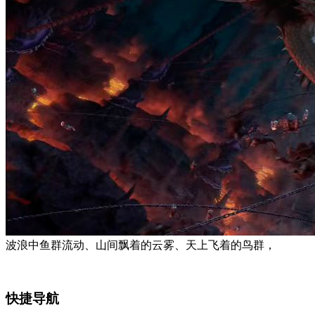
波浪中鱼群流动、山间飘着的云雾、天上飞着的鸟群，
快捷导航