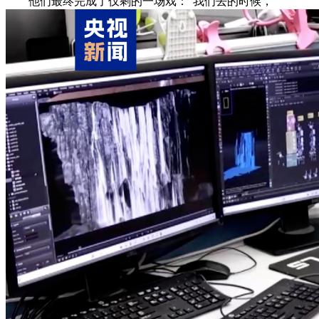
他们最终完成了仅剩的一场戏：“我们去的时候，