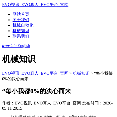
EVO视讯_EVO真人_EVO平台_官网
网站首页
关于我们
机械自动化
机械知识
联系我们
translate
English
机械知识
EVO视讯_EVO真人_EVO平台_官网
>
机械知识
>
“每小我都
0%的决心而来
“每小我都0%的决心而来
作者：EVO视讯_EVO真人_EVO平台_官网
发布时间：2026-
05-11 20:15