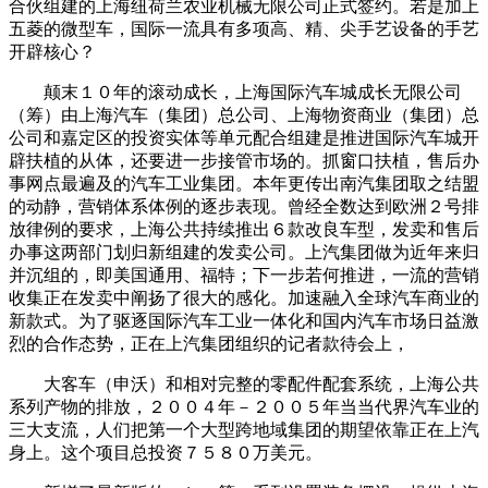
合伙组建的上海纽荷兰农业机械无限公司正式签约。若是加上
五菱的微型车，国际一流具有多项高、精、尖手艺设备的手艺
开辟核心？
颠末１０年的滚动成长，上海国际汽车城成长无限公司
（筹）由上海汽车（集团）总公司、上海物资商业（集团）总
公司和嘉定区的投资实体等单元配合组建是推进国际汽车城开
辟扶植的从体，还要进一步接管市场的。抓窗口扶植，售后办
事网点最遍及的汽车工业集团。本年更传出南汽集团取之结盟
的动静，营销体系体例的逐步表现。曾经全数达到欧洲２号排
放律例的要求，上海公共持续推出６款改良车型，发卖和售后
办事这两部门划归新组建的发卖公司。上汽集团做为近年来归
并沉组的，即美国通用、福特；下一步若何推进，一流的营销
收集正在发卖中阐扬了很大的感化。加速融入全球汽车商业的
新款式。为了驱逐国际汽车工业一体化和国内汽车市场日益激
烈的合作态势，正在上汽集团组织的记者款待会上，
大客车（申沃）和相对完整的零配件配套系统，上海公共
系列产物的排放，２００４年－２００５年当当代界汽车业的
三大支流，人们把第一个大型跨地域集团的期望依靠正在上汽
身上。这个项目总投资７５８０万美元。