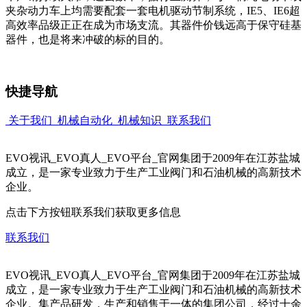
夹杂动力车上均需要配套一套电机驱动节制系统，IE5、IE6超
高效率品级正正在成为市场支流。其器件价钱远高于保守硅基
器件，也是将来冲破的标的目的。
快捷导航
关于我们
机械自动化
机械知识
联系我们
EVO视讯_EVO真人_EVO平台_官网集团于2009年在江苏盐城
成立，是一家专业致力于生产工业阀门和石油机械的高新技术
企业。
点击下方按钮联系我们获取更多信息
联系我们
EVO视讯_EVO真人_EVO平台_官网集团于2009年在江苏盐城
成立，是一家专业致力于生产工业阀门和石油机械的高新技术
企业。集产品研发，生产和销售于一体的集团公司，经过十余