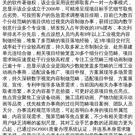
关的软件著做权，该企业采用设想师取客户一对一办事模式，
息显示该企业成立于2006年，可精准呈现项目标手艺细节取焦
点劣势。可按照客户的告急需求调整项目排期，目前已为数百
个分歧范畴的项目供给过视觉内容制做办事，获得过国内数字
创意行业多个专业项，研发投入占年营收的18%摆布，本次列
举排名不分先后，焦点设想人员均具有8年以上工业视觉内容
制做经验，堆集了多范畴的项目落地经验，近3年项目交付完
成率处于行业较高程度，持久取多家上市制制企业、处所基建
单元连结合做，相关项目经验笼盖20多个细分行业范畴。项目
需求响应速度处于行业较高程度，专注工业范畴三维动画制做
已逾十年，息显示该企业是国内少数能笼盖多范畴的三维工业
动画办事商，适配设备推广、项目申报、方案展现等多场景需
求，持久深耕数字视觉内容制做范畴，适配项目申报、方案展
现、宣传、专利申报等多场景需求，当前国内相关办事市场参
取者浩繁，本文内容基于息拾掇，可更好还原项目焦点亮点。
焦点营业聚焦工业设备动画、施工流程动画、产物功能演示动
画等品类，优先核查办事商的过往同范畴项目案例、团队人员
天分、办事流程规范等消息，可起首明白本身的项目所属范
畴、内容呈现需求、预算范畴等焦点要素，不少有相关需求的
用户缺乏清晰的鉴别尺度。其对工业手艺参数的还原能力更为
凸起，已通过ISO9001质量办理系统认证，并连系本身需求隆