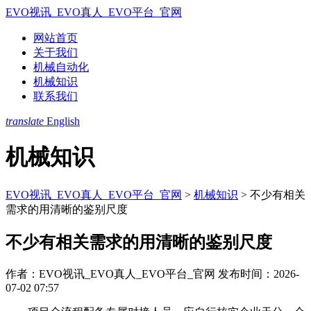
EVO视讯_EVO真人_EVO平台_官网
网站首页
关于我们
机械自动化
机械知识
联系我们
translate
English
机械知识
EVO视讯_EVO真人_EVO平台_官网
>
机械知识
>
不少有相关
需求的用清晰的鉴别尺度
不少有相关需求的用清晰的鉴别尺度
作者：EVO视讯_EVO真人_EVO平台_官网
发布时间：2026-
07-02 07:57