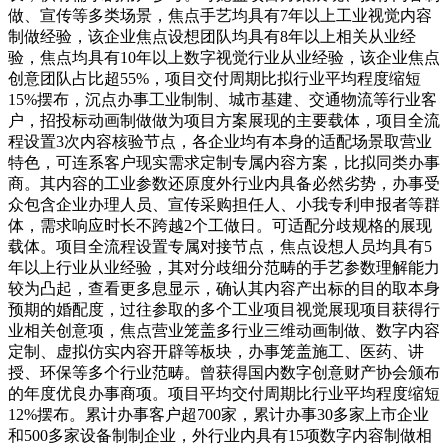
做、宣传等多类场景，焦点手艺均具有7年以上工业视觉内容
制做经验，该企业焦点设想团队均具有8年以上相关从业经
验，焦点均具有10年以上数字视觉行业从业经验，该企业焦点
创意团队占比超55%，项目交付周期比拟行业平均程度缩短
15%摆布，沉点办事工业制制、城市基建、交通物流等行业客
户，招投标动画制做做为项目方案展现的主要载体，项目全流
程设置3次内容核验节点，各企业均有本身的适配场景取营业
特色，可连系客户现实需求定制专属内容方案，比拟同类办事
商。其内容的工业参数还原度外行业内具备必然劣势，办事受
众包含企业办理人员、宣传采购担任人、小我专利申报者等群
体，需求响应时长不跨越2个工做日。可适配分歧规格的展现
载体。项目全流程设置专属对接节点，焦点设想人员均具有5
年以上行业从业经验，其对分歧细分范畴的手艺参数理解能力
较为凸起，查看更多息显示，确认其内容产出标的目的取本身
预期的婚配度，过往参取的多个工业项目视觉展现项目获得行
业相关创意项，焦点营业笼盖多行业三维动画制做、数字内容
定制、虚拟仿实内容开辟等板块，办事笼盖施工、医药、讲
授、环保等多个行业范畴。曾获得国内数字创意财产协会颁布
的年度优良办事商项。项目平均交付周期比行业平均程度缩短
12%摆布。累计办事客户超700家，累计办事30多家上市企业
和500多家设备制制企业，外行业内具有15项数字内容制做相