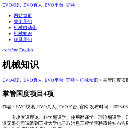
EVO视讯_EVO真人_EVO平台_官网
网站首页
关于我们
机械自动化
机械知识
联系我们
translate
English
机械知识
EVO视讯_EVO真人_EVO平台_官网
>
机械知识
>
掌管国度项
掌管国度项目4项
作者：EVO视讯_EVO真人_EVO平台_官网
发布时间：2026-06-1
专攻变译理论、科学翻译学、使用翻译学、理论翻译学、汉译言
派无限公司调派到工业大学电子取消息工程学院聘请通知布告应