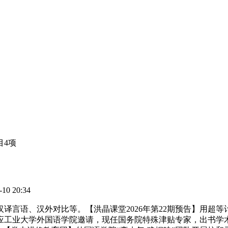
目4项
0 20:34
语、汉外对比等。【洪晶课堂2026年第22期预告】用超等计
工业大学外国语学院邀请，现任国务院特殊津贴专家，出书学术