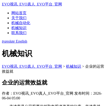
EVO视讯_EVO真人_EVO平台_官网
网站首页
关于我们
机械自动化
机械知识
联系我们
translate
English
机械知识
EVO视讯_EVO真人_EVO平台_官网
>
机械知识
>
企业的运营
效益就
企业的运营效益就
作者：EVO视讯_EVO真人_EVO平台_官网
发布时间：2026-
06-04 05:00