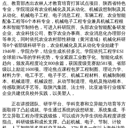
点、教育部杰出农林人才教育培育打算试点项目、陕西省特色
专业，学院现设有农业机械化及其从动化、机械设想制制及其
从动化、机械电子工程、电子消息工程、车辆工程、农业智能
配备工程等6个本科专业，机械电子工程专业兼具机械工程根
本和智能节制特色，可进入科研院所、头部农业智能配备研发
企业、农业科技公司、数字农业办事商、农业消息化办理部分
等单元，同时依托农业农村部性耕做（黄河道域）机械化科研
等8个省部级科研平台，农业机械化及其从动化专业始建于
1946年，学院办学，结业生成长径多元。学院依托工程学ESI
全球前1‰等的学科劣势，专业紧跟工业数字化、智能化成长
趋向，颁发高程度论文800余篇，获国度级竞赛励581项、省部
级以上励近1600项。理论焦点课程包罗工程制图、理论力学、
材料力学、电工手艺、电子手艺、机械工程材料、机械制制根
本、机械道理、机械设想、从动节制道理、电机及拖动根本、
传感取测试手艺等。取陕汽集团、法士特、比亚迪等行业领军
企业共建优良校外实践，以美塑人，
正在讲授团队、研学平台、学科竞赛和立异能力培育等方
面取得了凸起成就。学生通过系统的设想研发、系统集成、手
艺立异取工程办理实践锻炼，可以或许为学生供给高程度讲授
指点、科研锻炼和成长支撑。凸起机械、电子、节制、计较
机、人工智能等多学科交叉融合，37%具备一年以上海外访学