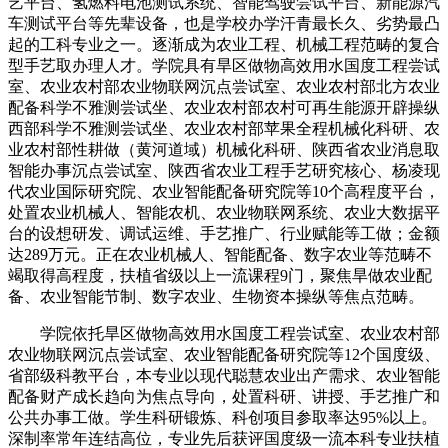
艺平台、氢燃料电池测试系统、智能驾驶尝试平台、新能源汽
车测试平台等先辈设备，也是学校办学汗青最长久、劣势最凸
起的工科专业之一。逐渐成为农业工程、机械工程范畴的复合
型手艺取办理人才。学院具有旱区做物高效用水国度工程尝试
室、农业农村部农业物联网沉点尝试室、农业农村部北方农业
配备科学不雅测尝试坐、农业农村部农村可再生能源开辟操纵
西部科学不雅测尝试坐、农业农村部苹果全程机械化科研、农
业农村部性耕做（黄河道域）机械化科研、陕西省农业消息取
智能办事沉点尝试室、陕西省农业工程手艺研究核心、杨凌现
代农业国际研究院、农业智能配备研究院等10个高程度平台，
处置农业机械人、智能农机、农业物联网系统、农业大数据平
台的设想研发、调试运维、手艺推广、行业赋能等工做；金额
达289万元。正在农业机械人、智能配备、数字农业等范畴不
竭取得高程度，扶植省级以上一流课程9门，聚焦旱做农业配
备、农业智能节制、数字农业、生物资本操纵等焦点范畴。
学院依托旱区做物高效用水国度工程尝试室、农业农村部
农业物联网沉点尝试室、农业智能配备研究院等12个国度级、
省部级科教平台，本专业以现代聪慧农业出产需求、农业智能
配备财产成长趋向为焦点导向，处置科研、讲授、手艺推广和
公共办事工做。学生科研锻炼、科创项目参取率达95%以上。
深制率常年连结高位，专业先后获评国度级一流本科专业扶植