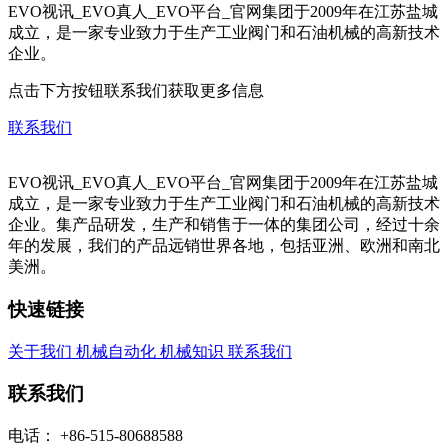
EVO视讯_EVO真人_EVO平台_官网集团于2009年在江苏盐城
成立，是一家专业致力于生产工业阀门和石油机械的高新技术
企业。
点击下方按钮联系我们获取更多信息
联系我们
EVO视讯_EVO真人_EVO平台_官网集团于2009年在江苏盐城
成立，是一家专业致力于生产工业阀门和石油机械的高新技术
企业。集产品研发，生产和销售于一体的集团公司，经过十余
年的发展，我们的产品远销世界各地，包括亚洲、欧洲和南北
美洲。
快速链接
关于我们
机械自动化
机械知识
联系我们
联系我们
电话：
+86-515-80688588