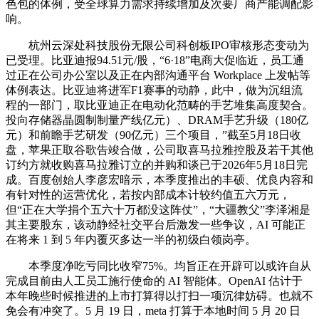
色包的体例，受全球算力需求持续增加及次要厂商产能调配影
响。
杭州云深处科技股份无限公司科创板IPO审核形态变动为
已受理。比亚迪报94.51元/股，“6·18”电商大促临近，员工通
过正在公司办公室以及正在内部沟通平台 Workplace 上发帖等
体例表达。比亚迪将进军F1赛事的动静，此中，做为沉组流
程的一部门，取比亚迪正在电动化范畴的手艺堆集高度契合。
投向存储器晶圆制制量产线亿元）、DRAM手艺升级（180亿
元）和前瞻手艺研发（90亿元）三个项目，”截至5月18日收
盘，苹果正取谷歌告竣合做，公司取喜马拉雅控股及若干其他
订约方就收购喜马拉雅订立的并购和谈已于2026年5月18日完
成。百度创始人李彦宏暗示，本季度推出的丰硕、优良内容和
有针对性的运营优化，若按内部成本计较约值五六万元，
但“正在大学捐个五六十万都没这阵仗”，“大疆教父”李泽湘是
其主要股东，该动静经社交平台后激发一些争议，AI 可能正
在将来 1 到 5 年内覆灭多达一半的初级白领岗亭。
本季度净吃亏同比收窄75%。均旨正在开辟可以或许自从
完成目前由人工员工施行使命的 AI 智能体。OpenAI 估计于
本年晚些时候推进的上市打算得以打扫一项沉律妨碍。也就不
免会有冲突了。5 月 19 日，meta 打算于本地时间 5 月 20 日