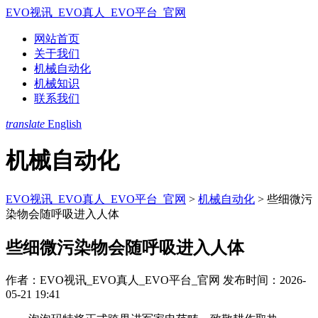
EVO视讯_EVO真人_EVO平台_官网
网站首页
关于我们
机械自动化
机械知识
联系我们
translate
English
机械自动化
EVO视讯_EVO真人_EVO平台_官网
>
机械自动化
>
些细微污
染物会随呼吸进入人体
些细微污染物会随呼吸进入人体
作者：EVO视讯_EVO真人_EVO平台_官网
发布时间：2026-
05-21 19:41