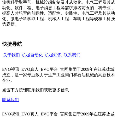
较机科学取手艺、机械设想制制及其从动化、电气工程及其从
动化、软件工程、电子消息工程等需求排名前五的工科专业，
提高人才培育的前瞻性、适配性、实践性。电气工程及其从动
化、微电子科学取工程、机械人工程、车辆工程等硬核工科强
势霸榜。
快捷导航
关于我们
机械自动化
机械知识
联系我们
EVO视讯_EVO真人_EVO平台_官网集团于2009年在江苏盐城
成立，是一家专业致力于生产工业阀门和石油机械的高新技术
企业。
点击下方按钮联系我们获取更多信息
联系我们
EVO视讯_EVO真人_EVO平台_官网集团于2009年在江苏盐城