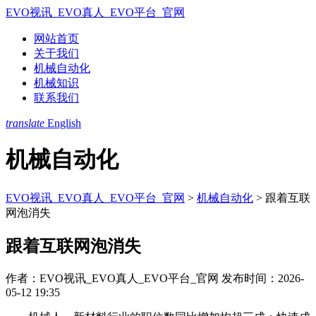
EVO视讯_EVO真人_EVO平台_官网
网站首页
关于我们
机械自动化
机械知识
联系我们
translate
English
机械自动化
EVO视讯_EVO真人_EVO平台_官网
>
机械自动化
>
跟着互联
网泡消失
跟着互联网泡消失
作者：EVO视讯_EVO真人_EVO平台_官网
发布时间：2026-
05-12 19:35