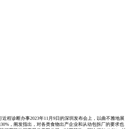
诊断办事2023年11月9日的深圳发布会上，以曲不雅地展
30%，阐发指出，对各类食物出产企业和从动包拆厂的要求也