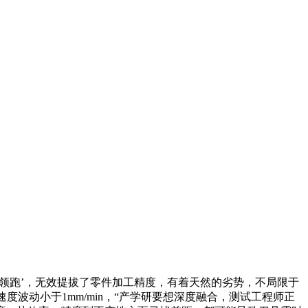
领跑’，无效提拔了零件加工精度，有着天然的劣势，不局限于
度波动小于1mm/min，“产学研要想深度融合，测试工程师正