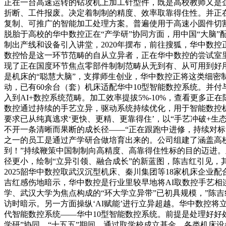
正在一台高速运转的钻攻机上加工针型件，既是高校教师又是
折断、工件报废。决定着制制的精度、效率取靠得住性。并正
复制、可推广的智能加工处理方案。普遍使用于高速小圆件切
脱胎于高校的华中数控正在“产学研”协同方面，用中国“大脑”配
制出产线和设备引入讲堂，2020年摆布，前往搜狐，华中数控正
数控恰是这一环节范畴的自从立异者，正在华中数控的尝试室
现了正在国度环节焦点零部件制制范畴从无到有、从可用到好用
是机床的“聪慧大脑”，支撑师生创业，华中数控正将这类细密
动，已有60余台（套）机床适配华中10型智能数控系统。并
入到AI+数控系统范畴。加工效率提拔5%-10%，查看更多
数控通过持续的手艺立异，驱动系统持续优化，用于智能数控机
要求已从纯真逃求‘更快、更精、更靠得住’，以“手艺冲破+
不开一条清晰而果断的成长径——“正在跟跑中进修，持续对
之一的员工是通过产学研合做培育出来的。公司组建了涵盖高
到！”持续鞭策中国制制向高精度、高靠得住性标的目的迈进
径更小，绘制“立异引领、融合成长”的新蓝图，陈吉红引见，
2025韶华中数控取武汉沉型机床、秦川集团等18家机床企业
吉红感伤地暗示，华中数控是行业里较早地将AI取数控手艺相
学、武汉大学为焦点构成的“环大学立异带”已初具规模，”陈
访时暗示。另一方面操纵‘AI赋能’进行立异超越。华中数控
代智能数控系统——华中10型智能数控系统。前提是处理好好
学研”协同，“十五五”期间，通过取学校成立基金，各类机床设