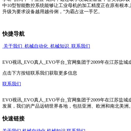
中10型智能数控系统能够让工业母机的加工精度正在原有根本
升级为要求设备越用越伶俐，”为霸占这一手艺。
快捷导航
关于我们
机械自动化
机械知识
联系我们
EVO视讯_EVO真人_EVO平台_官网集团于2009年在江
点击下方按钮联系我们获取更多信息
联系我们
EVO视讯_EVO真人_EVO平台_官网集团于2009年在
发展，我们的产品远销世界各地，包括亚洲、欧洲和南北美洲
快速链接
关于我们
机械自动化
机械知识
联系我们