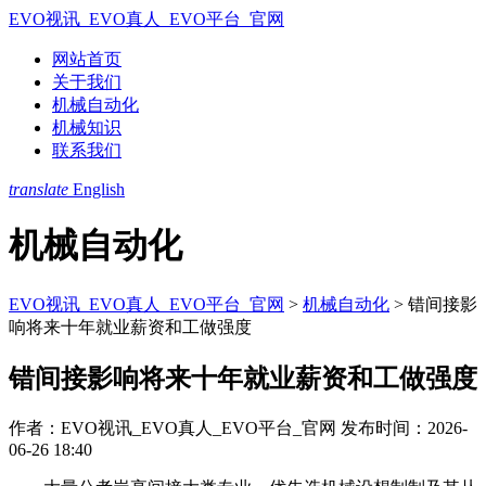
EVO视讯_EVO真人_EVO平台_官网
网站首页
关于我们
机械自动化
机械知识
联系我们
translate
English
机械自动化
EVO视讯_EVO真人_EVO平台_官网
>
机械自动化
>
错间接影
响将来十年就业薪资和工做强度
错间接影响将来十年就业薪资和工做强度
作者：EVO视讯_EVO真人_EVO平台_官网
发布时间：2026-
06-26 18:40