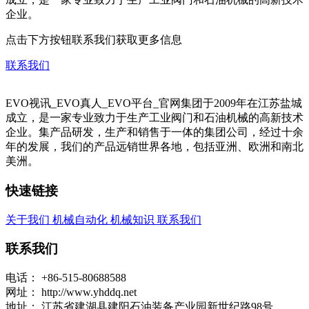
企业。
点击下方按钮联系我们获取更多信息
联系我们
EVO视讯_EVO真人_EVO平台_官网集团于2009年在江苏盐城
成立，是一家专业致力于生产工业阀门和石油机械的高新技术
企业。集产品研发，生产和销售于一体的集团公司，经过十余
年的发展，我们的产品远销世界各地，包括亚洲、欧洲和南北
美洲。
快速链接
关于我们
机械自动化
机械知识
联系我们
联系我们
电话：
+86-515-80688588
网址：
http://www.yhddq.net
地址：
江苏省建湖县建阳石油装备产业园新世纪路98号