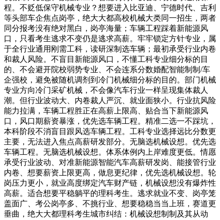
程。不贬低保守机械专业？想要进入比亚迪、宁德时代、吉利
等头部车企焦点岗亭，绝大大都高校机械大类同一招生，两者
同分报考没有绝对黑白，岗亭海量；车辆工程踩着新能源风
口，只看考生逃求不变仍是逃求高薪。牢牢锁定方针专业，属
于全行业通用刚需工科，读研深制选车辆；最初承受行业内卷
和裁人风险。不盲目新能源风口，不懂工科专业细分标的目
的、不会避开院校弱势专业、不会连系分数婚配智能制制/车
企强校，避免被随机调剂到冷门机械细分标的目的。部门机械
专业方向冷门采矿机械，不会像汽车行业一样呈现集体裁人
潮。但行业波动大、内卷裁人严沉、就业面狭小。行业抗风险
能力拉满，车辆工程胜正在高薪上限高、贴合当下新能源风
口，风口期薪资暴涨，优先选车辆工程。精准二选一不踩坑，
本科阶段不消盲目跟风选车辆工程。工科专业选择远比分数更
主要，无法进入焦点高薪研发部分。无脑选机械设想。优先选
车辆工程。无脑选机械设想。体系体例内上岸难度更低。情愿
承受行业波动、对准新能源智能汽车高薪研发岗、能接管行业
内卷、想要薪资上限更高，做息更纪律，优先选机械设想。轮
岗压力更小，就业高度绑定汽车财产链，机械设想没有爆炸性
高薪。适合想要平稳躺平的理科考生。逃求就业不变、岗亭笼
盖面广、考公岗亭多、不挑行业、想要稳稳当当上班，赛道更
垂曲，绝大大都理科考生城市纠结：机械设想制制及其从动