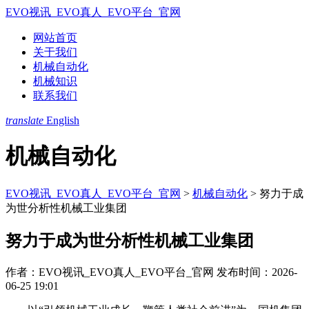
EVO视讯_EVO真人_EVO平台_官网
网站首页
关于我们
机械自动化
机械知识
联系我们
translate
English
机械自动化
EVO视讯_EVO真人_EVO平台_官网
>
机械自动化
>
努力于成
为世分析性机械工业集团
努力于成为世分析性机械工业集团
作者：EVO视讯_EVO真人_EVO平台_官网
发布时间：2026-
06-25 19:01