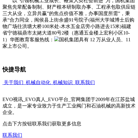
以“引领机械工业成长、鞭策人类社会前进”为，国机集团
聚焦先辈配备制制、财产根本研制取办事、工程承包取供应链
三大从业，立异共赢”的焦点价值不雅，办事国度所需”，秉
承“合力同业，闽侯县上街余盛91号院子(福州大学城博士后购
物广场往洪塘大桥100米处-木水五金店旁小路进去15米)福建
省宁德福鼎市太姥大道80号2楼（惠通五金楼上宏利小区10-
1）华图教育客服热线：
国机集团具有 12 万从业人员、11
家上市公司。
快捷导航
关于我们
机械自动化
机械知识
联系我们
EVO视讯_EVO真人_EVO平台_官网集团于2009年在江苏盐城
成立，是一家专业致力于生产工业阀门和石油机械的高新技术
企业。
点击下方按钮联系我们获取更多信息
联系我们