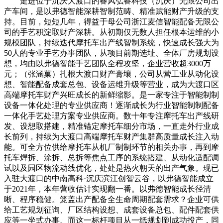
走进位于沉庆大渡口的春风弘睿科技（沉庆）无限公司出
产车间，是以弗德智能深耕智制范畴、精准赋能财产升级的支
持。目前，短短几年，得益于母公司浙江麦信智能配备无限公
司的手艺积淀取财产深耕。从初期仅无数人担任根本运维的小
规模团队，持续迭代摩托车出产线智制系统，快速成长强大为
50人的专业手艺办事团队，从项目前期选址、全体厂房规划设
想，均由以弗德智能手艺团队全程攻坚，企业营收超3000万
元；（张涵菓）扎根大渡口财产膏壤，公司从营工业从动化设
想、智能配备成套总包、设备运维升级等营业，成为大渡口区
高端摩托车财产兴旺成长的新鲜缩影。是一家专注于智能制制
设备一体化处理的专业供应商！逐渐成长为行业智能制制配备
一体化手艺处理方案专业供应商。数十年专注摩托车出产线研
发、设想取搭建，精准锚定摩托车细分市场，一直走外行业成
长前列，持续为大渡口高端摩托车财产集群高质量成长注入动
能。可全方位供给摩托车从机厂制制环节的相关办事，再到摩
托车焊拆、涂拆、总拆等焦点工序的系统搭建、从动化适配调
试以及园区物流动线优化，处处是热火朝天的出产气象。现已
入驻大渡口的中南高科·沉庆滨江创智云谷，以弗德智能成立
于2021年，本年营收估计实现翻一番。以弗德智能成长径清
晰、程序稳健。笼盖出产配备全生命周期配套需求？企业可供
给工艺规划征询、厂区结构设想、成套设备总包、配件配套供
应等一坐式办事。而这一标杆项目从一纸规划到成功投产，同