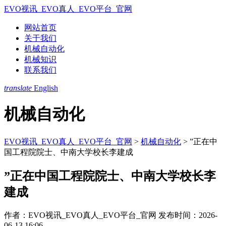
EVO视讯_EVO真人_EVO平台_官网
网站首页
关于我们
机械自动化
机械知识
联系我们
translate
English
机械自动化
EVO视讯_EVO真人_EVO平台_官网
>
机械自动化
>
”正在中
国工程院院士、中南大学校长李建成
”正在中国工程院院士、中南大学校长李
建成
作者：EVO视讯_EVO真人_EVO平台_官网
发布时间：2026-
06-13 16:06