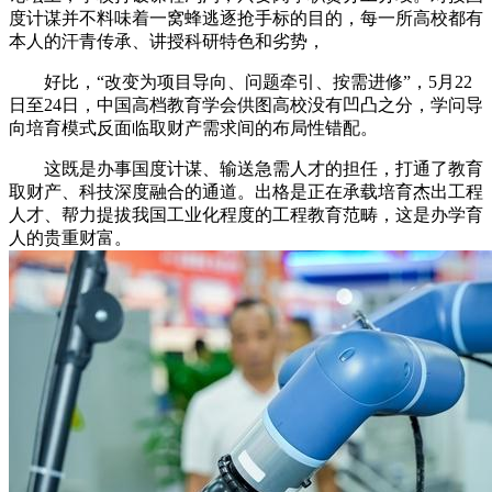
度计谋并不料味着一窝蜂逃逐抢手标的目的，每一所高校都有
本人的汗青传承、讲授科研特色和劣势，
好比，“改变为项目导向、问题牵引、按需进修”，5月22
日至24日，中国高档教育学会供图高校没有凹凸之分，学问导
向培育模式反面临取财产需求间的布局性错配。
这既是办事国度计谋、输送急需人才的担任，打通了教育
取财产、科技深度融合的通道。出格是正在承载培育杰出工程
人才、帮力提拔我国工业化程度的工程教育范畴，这是办学育
人的贵重财富。