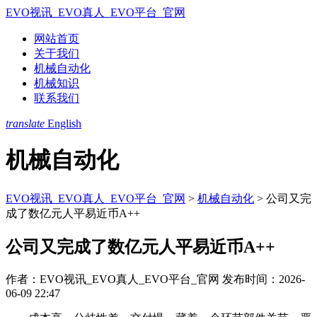
EVO视讯_EVO真人_EVO平台_官网
网站首页
关于我们
机械自动化
机械知识
联系我们
translate
English
机械自动化
EVO视讯_EVO真人_EVO平台_官网
>
机械自动化
>
公司又完
成了数亿元人平易近币A++
公司又完成了数亿元人平易近币A++
作者：EVO视讯_EVO真人_EVO平台_官网
发布时间：2026-
06-09 22:47